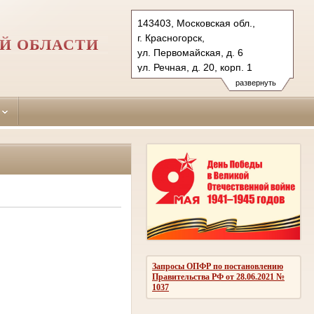
143403, Московская обл.,
г. Красногорск,
Й ОБЛАСТИ
ул. Первомайская, д. 6
ул. Речная, д. 20, корп. 1
Тел.: 8(495) 562 52 94 (гр.)
развернуть
562 88 17 (уг.)
krasnogorsk.mo@sudrf.ru
Запросы ОПФР по постановлению
Правительства РФ от 28.06.2021 №
1037