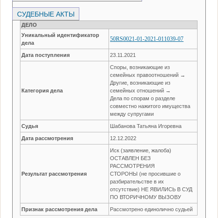
СУДЕБНЫЕ АКТЫ
ДЕЛО
Уникальный идентификатор
50RS0021-01-2021-011039-07
дела
Дата поступления
23.11.2021
Споры, возникающие из
семейных правоотношений →
Другие, возникающие из
Категория дела
семейных отношений →
Дела по спорам о разделе
совместно нажитого имущества
между супругами
Судья
Шабанова Татьяна Игоревна
Дата рассмотрения
12.12.2022
Иск (заявление, жалоба)
ОСТАВЛЕН БЕЗ
РАССМОТРЕНИЯ
Результат рассмотрения
СТОРОНЫ (не просившие о
разбирательстве в их
отсутствие) НЕ ЯВИЛИСЬ В СУД
ПО ВТОРИЧНОМУ ВЫЗОВУ
Признак рассмотрения дела
Рассмотрено единолично судьей